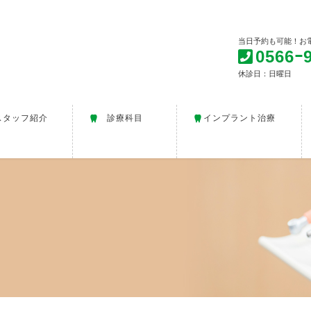
当日予約も可能！お
0566ｰ
休診日：日曜日
スタッフ紹介
診療科目
インプラント治療